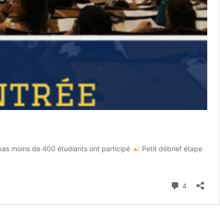
 pas moins de 400 étudiants ont participé
Petit débrief étape
Retour
ur
e
Commenta
4
stage
de
ré-