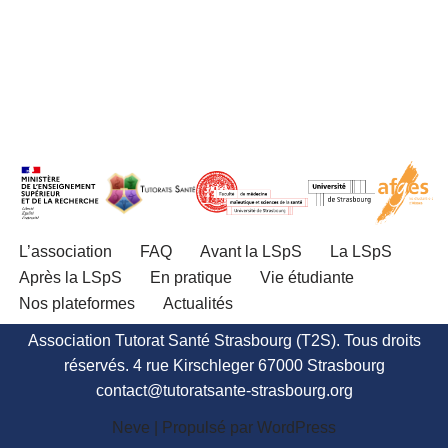
L’association
FAQ
Avant la LSpS
La LSpS
Après la LSpS
En pratique
Vie étudiante
Nos plateformes
Actualités
Association Tutorat Santé Strasbourg (T2S). Tous droits
réservés. 4 rue Kirschleger 67000 Strasbourg
contact@tutoratsante-strasbourg.org
Neve
| Propulsé par
WordPress