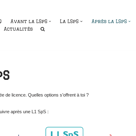
Q
Avant la LSpS
La LSpS
Après la LSpS
Actualités
pS
e de licence. Quelles options s’offrent à toi ?
suivre après une L1 SpS :