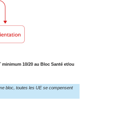
T minimum 10/20 au Bloc Santé et/ou
ême bloc, toutes les UE se compensent