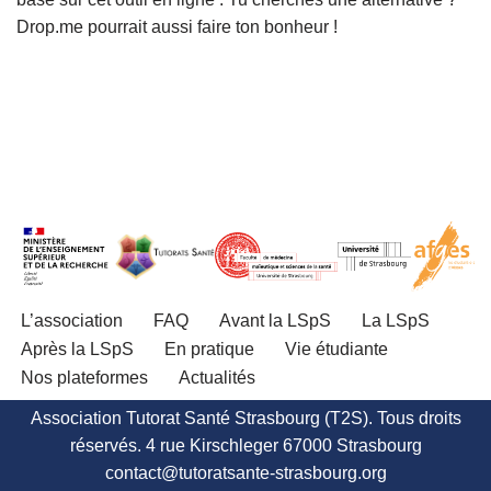
Drop.me pourrait aussi faire ton bonheur !
L’association
FAQ
Avant la LSpS
La LSpS
Après la LSpS
En pratique
Vie étudiante
Nos plateformes
Actualités
Association Tutorat Santé Strasbourg (T2S). Tous droits
réservés. 4 rue Kirschleger 67000 Strasbourg
contact@tutoratsante-strasbourg.org