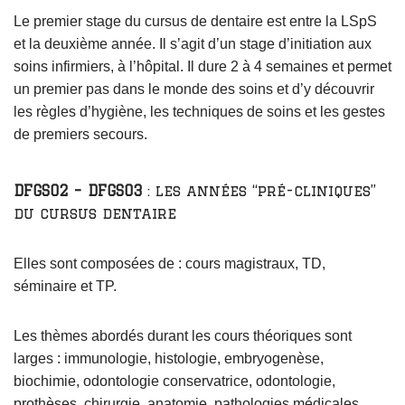
Le premier stage du cursus de dentaire est entre la LSpS
et la deuxième année. Il s’agit d’un stage d’initiation aux
soins infirmiers, à l’hôpital. Il dure 2 à 4 semaines et permet
un premier pas dans le monde des soins et d’y découvrir
les règles d’hygiène, les techniques de soins et les gestes
de premiers secours.
DFGSO2 – DFGSO3
: les années “pré-cliniques”
du cursus dentaire
Elles sont composées de : cours magistraux, TD,
séminaire et TP.
Les thèmes abordés durant les cours théoriques sont
larges :
i
mmunologie
, h
istologie
, e
mbryogenèse
,
b
iochimie
, o
dontologie conservatrice
, o
dontologie,
prothèse
s, c
hirurgie
, a
natomie
, p
athologies médicale
s…