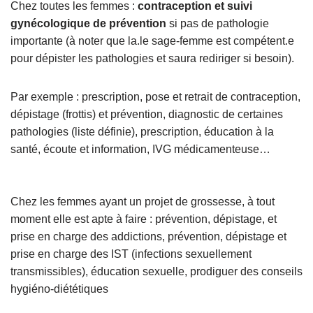
Chez toutes les femmes :
contraception et suivi
gynécologique de prévention
si pas de pathologie
importante (à noter que la.le sage-femme est compétent.e
pour dépister les pathologies et saura rediriger si besoin).
Par exemple : prescription, pose et retrait de contraception
,
d
épistage (frottis) et prévention
, d
iagnostic de certaines
pathologies (liste définie), prescription
,
éducation à la
santé
, é
coute et information
,
IVG médicamenteuse
…
Chez les femmes ayant un projet de grossesse, à tout
moment elle est apte à faire :
p
révention, dépistage, et
prise en charge des addictions
, p
révention, dépistage et
prise en charge des IST (infections sexuellement
transmissibles)
,
éducation sexuelle
, p
rodiguer des conseils
hygiéno-diététiques