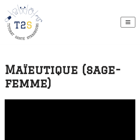
Aller
au
contenu
Maïeutique (sage-
femme)