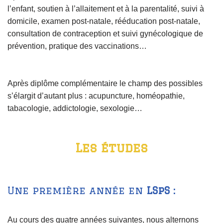
l’enfant
, s
outien à l’allaitement et à la parentalité
, s
uivi à
domicile
, e
xamen post-natale
,
rééducation post-natale
,
c
onsultation de contraception et suivi gynécologique de
prévention
,
pratique des vaccinations
…
Après diplôme complémentaire le champ des possibles
s’élargit d’autant plus : acupuncture, homéopathie,
tabacologie, addictologie, sexologie…
Les études
Une première année en
LSpS
:
Au cours des quatre
années suivantes, nous alternons