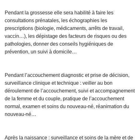
Pendant la grossesse elle sera habilité à faire
l
es
consultations prénatales
, l
es échographies
les
p
rescriptions (biologie, médicaments, arrêts de travail,
vaccin…)
, les d
épistage des facteurs de risques ou des
pathologies
, donner des c
onseils hygiéniques de
prévention
, un
suivi à domicile
…
Pendant l’accouchement
d
iagnostic et prise de décision
,
s
urveillance clinique et technique : veiller au bon
déroulement de l’accouchement
, s
uivi et accompagnement
de la femme et du couple
, p
ratique de l’accouchement
normal
, e
xamen et soins du nouveau-né
, r
éanimation du
nouveau-né
…
Après la naissance
: s
urveillance et soins de la mère et de