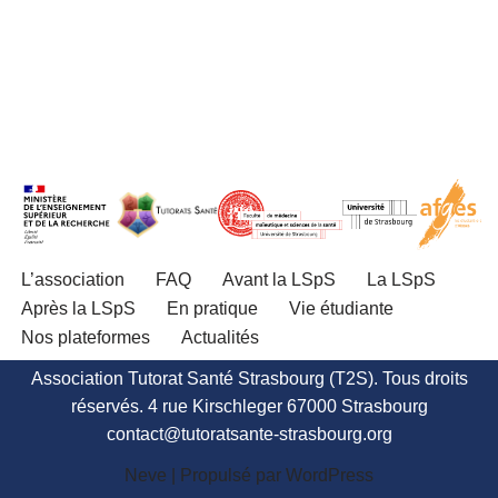
L’association
FAQ
Avant la LSpS
La LSpS
Après la LSpS
En pratique
Vie étudiante
Nos plateformes
Actualités
Association Tutorat Santé Strasbourg (T2S). Tous droits
réservés. 4 rue Kirschleger 67000 Strasbourg
contact@tutoratsante-strasbourg.org
Neve
| Propulsé par
WordPress