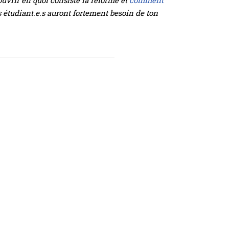
ouvrir en quoi consiste la réforme et
comment
.s étudiant.e.s auront fortement besoin de ton