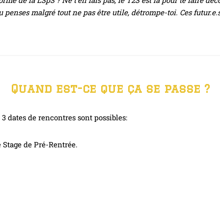
orme de la LSpS ? Ne t’en fais pas, le T2S est là pour te faire déc
tu penses malgré tout ne pas être utile, détrompe-toi. Ces futur.e
Quand est-ce que ça se passe ?
 3 dates de rencontres sont possibles:
le Stage de Pré-Rentrée.