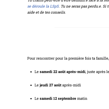
Tu crains peut-être d’être démuni.e face à la réf
se déroule la LSpS
. Tu ne seras pas perdu.e. Si 
aide et de tes conseils.
Pour rencontrer pour la première fois ta famille,
Le
samedi 22 août après-midi
, juste après 
Le
jeudi 27 août
après-midi
Le
samedi 12 septembre
matin