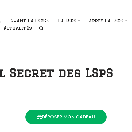
Q
Avant la LSpS
La LSpS
Après la LSpS
Actualités
l Secret des LSpS
DÉPOSER MON CADEAU