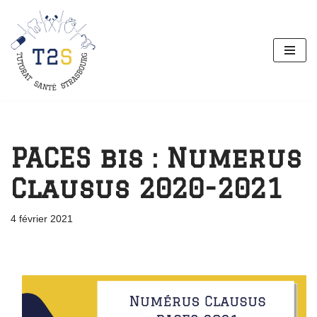
Aller
au
contenu
PACES bis : Numerus
Clausus 2020-2021
4 février 2021