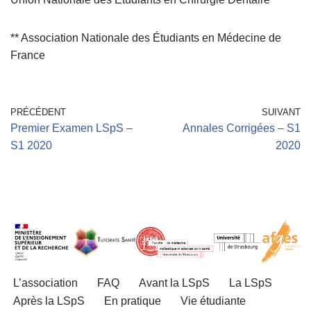
** Association Nationale des Étudiants en Médecine de
France
PRÉCÉDENT
SUIVANT
Premier Examen LSpS –
Annales Corrigées – S1
S1 2020
2020
L’association
FAQ
Avant la LSpS
La LSpS
Après la LSpS
En pratique
Vie étudiante