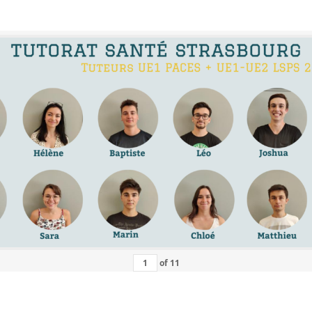
of
11