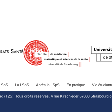
 LSpS
La LSpS
Après la LSpS
En pratique
Vie étudiant
rg (T2S). Tous droits réservés. 4 rue Kirschleger 67000 Strasbourg 