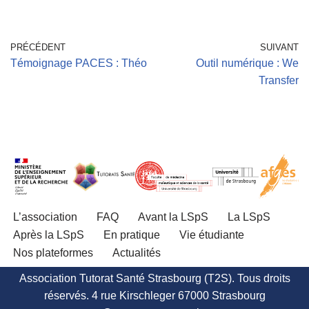
PRÉCÉDENT
SUIVANT
Témoignage PACES : Théo
Outil numérique : We
Transfer
L’association
FAQ
Avant la LSpS
La LSpS
Après la LSpS
En pratique
Vie étudiante
Nos plateformes
Actualités
Association Tutorat Santé Strasbourg (T2S). Tous droits
réservés. 4 rue Kirschleger 67000 Strasbourg