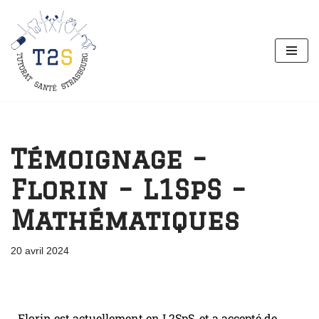
Aller
au
contenu
Témoignage –
Florin – L1SpS –
Mathématiques
20 avril 2024
Florin est actuellement en L2SpS, et a accepté de