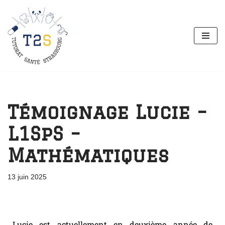
Aller
au
contenu
Témoignage Lucie –
L1SpS –
Mathématiques
13 juin 2025
Lucie est actuellement en deuxième année de