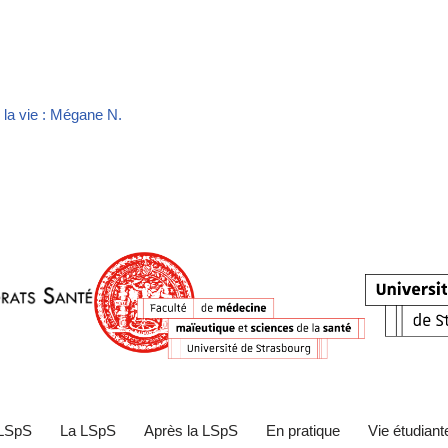
la vie : Mégane N.
 LSpS
La LSpS
Après la LSpS
En pratique
Vie étudiant