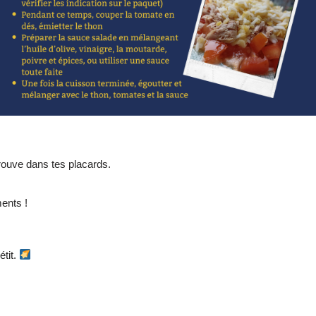
rouve dans tes placards.
ments !
étit.