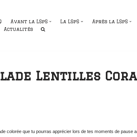
Q
Avant la LSpS
La LSpS
Après la LSpS
Actualités
alade Lentilles Cor
ade colorée que tu pourras apprécier lors de tes moments de pause a