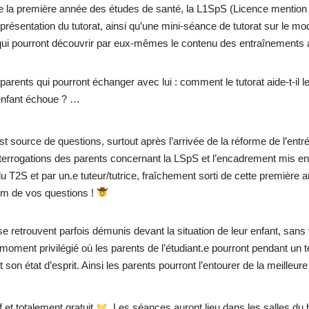
de la première année des études de santé, la L1SpS (Licence mention 
e présentation du tutorat, ainsi qu’une mini-séance de tutorat sur l
qui pourront découvrir par eux-mêmes le contenu des entraînements au
es parents qui pourront échanger avec lui : comment le tutorat aide-t-il
n enfant échoue ? …
source de questions, surtout après l’arrivée de la réforme de l’entr
nterrogations des parents concernant la LSpS et l’encadrement mis en
2S et par un.e tuteur/tutrice, fraîchement sorti de cette première a
m de vos questions !
etrouvent parfois démunis devant la situation de leur enfant, sans vrai
ment privilégié où les parents de l’étudiant.e pourront pendant un te
on état d’esprit. Ainsi les parents pourront l’entourer de la meilleur
f et totalement gratuit
. Les séances auront lieu dans les salles du