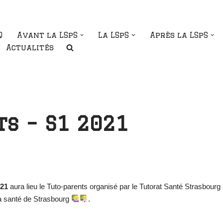
Q
Avant la LSpS
La LSpS
Après la LSpS
Actualités
s – S1 2021
021
aura lieu le Tuto-parents organisé par le Tutorat Santé Strasbourg 
a santé de Strasbourg
.