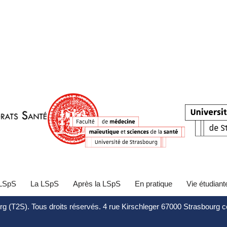
 LSpS
La LSpS
Après la LSpS
En pratique
Vie étudiant
rg (T2S). Tous droits réservés. 4 rue Kirschleger 67000 Strasbourg 