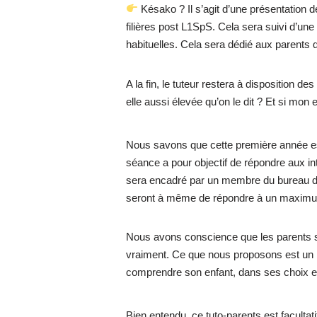
Késako ? Il s’agit d’une présentation 
filières post L1SpS. Cela sera suivi d’un
habituelles. Cela sera dédié aux parents 
A la fin, le tuteur restera à disposition d
elle aussi élevée qu’on le dit ? Et si mo
Nous savons que cette première année est 
séance a pour objectif de répondre aux i
sera encadré par un membre du bureau du T
seront à même de répondre à un maximu
Nous avons conscience que les parents se r
vraiment. Ce que nous proposons est un mo
comprendre son enfant, dans ses choix et s
Bien entendu, ce tuto-parents est facultati