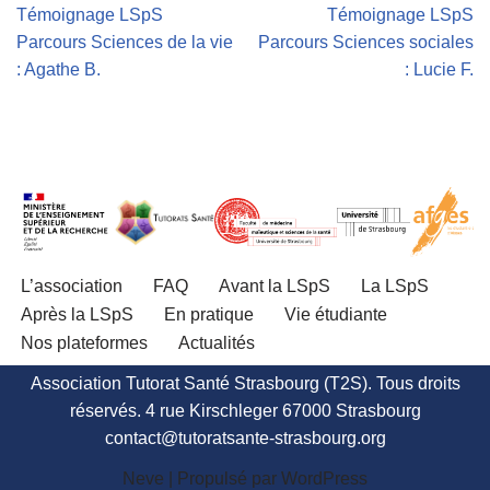
Témoignage LSpS
Témoignage LSpS
Parcours Sciences de la vie
Parcours Sciences sociales
: Agathe B.
: Lucie F.
L’association
FAQ
Avant la LSpS
La LSpS
Après la LSpS
En pratique
Vie étudiante
Nos plateformes
Actualités
Association Tutorat Santé Strasbourg (T2S). Tous droits
réservés. 4 rue Kirschleger 67000 Strasbourg
contact@tutoratsante-strasbourg.org
Neve
| Propulsé par
WordPress