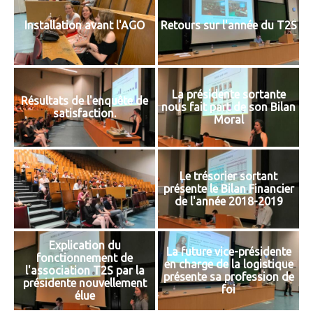
Installation avant l'AGO
Retours sur l'année du T2S
La présidente sortante
Résultats de l'enquête de
nous fait part de son Bilan
satisfaction.
Moral
Le trésorier sortant
présente le Bilan Financier
de l'année 2018-2019
Explication du
La future vice-présidente
fonctionnement de
en charge de la logistique
l'association T2S par la
présente sa profession de
présidente nouvellement
foi
élue