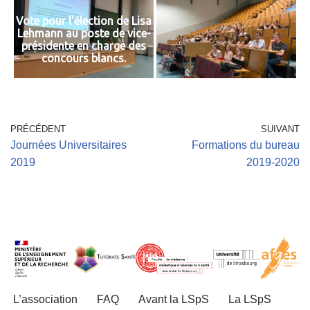
Vote pour l'élection de Lisa
Lehmann au poste de vice-
présidente en charge des
concours blancs.
PRÉCÉDENT
SUIVANT
Journées Universitaires
Formations du bureau
2019
2019-2020
L’association
FAQ
Avant la LSpS
La LSpS