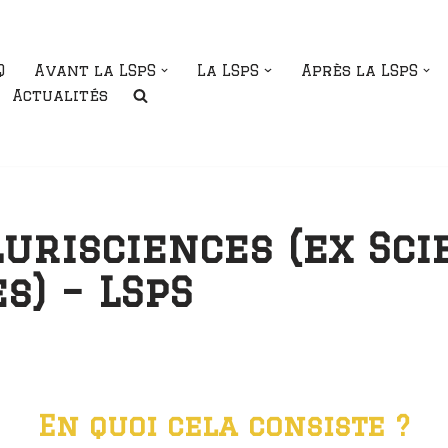
Q
Avant la LSpS
La LSpS
Après la LSpS
Actualités
urisciences (ex Sci
s) – LSpS
En quoi cela consiste ?