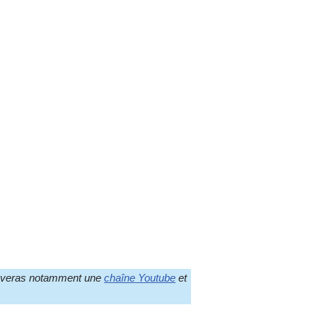
trouveras notamment une
chaîne Youtube
et