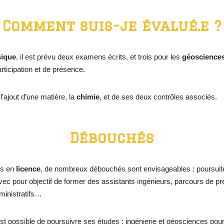
Comment suis-je évalué.e ?
sique
, il est prévu deux examens écrits, et trois pour les
géoscience
articipation et de présence.
’ajout d’une matière, la
chimie
, et de ses deux contrôles associés.
Débouchés
es en
licence
, de nombreux débouchés sont envisageables : poursuite
avec pour objectif de former des assistants ingénieurs, parcours de p
ministratifs…
st possible de poursuivre ses études : ingénierie et géosciences pour 