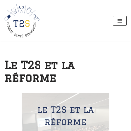
Aller
au
contenu
Le T2S et la
réforme