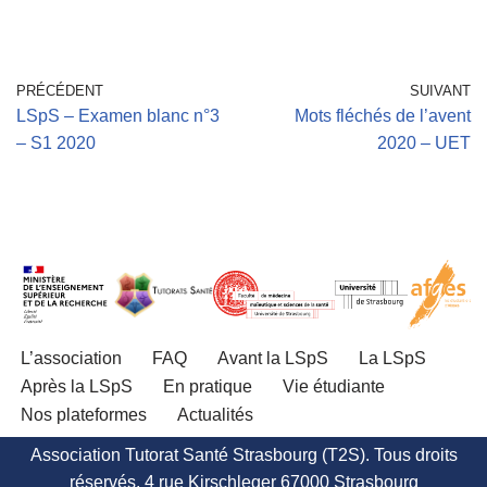
PRÉCÉDENT
SUIVANT
LSpS – Examen blanc n°3
Mots fléchés de l’avent
– S1 2020
2020 – UET
L’association
FAQ
Avant la LSpS
La LSpS
Après la LSpS
En pratique
Vie étudiante
Nos plateformes
Actualités
Association Tutorat Santé Strasbourg (T2S). Tous droits
réservés. 4 rue Kirschleger 67000 Strasbourg