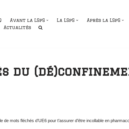
Q
Avant la LSpS
La LSpS
Après la LSpS
Actualités
s du (dé)confineme
le de mots fléchés d’UE6 pour t’assurer d’être incollable en pharmac