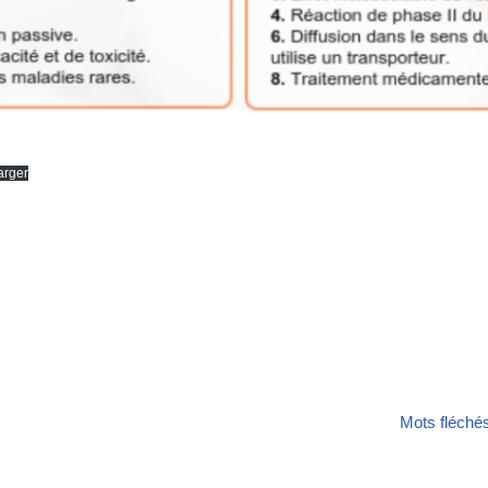
arger
Mots fléché