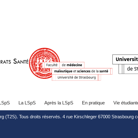
 LSpS
La LSpS
Après la LSpS
En pratique
Vie étudiant
rg (T2S). Tous droits réservés. 4 rue Kirschleger 67000 Strasbourg 