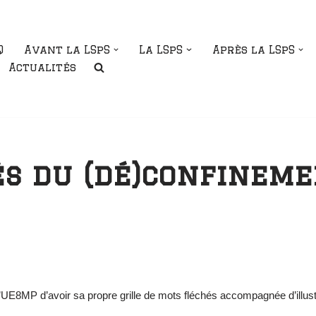
Q
Avant la LSpS
La LSpS
Après la LSpS
Actualités
s du (dé)confineme
l’UE8MP d’avoir sa propre grille de mots fléchés accompagnée d’illus