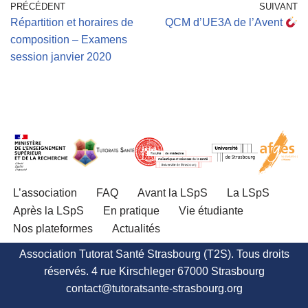
PRÉCÉDENT
SUIVANT
Répartition et horaires de
QCM d’UE3A de l’Avent
composition – Examens
session janvier 2020
L’association
FAQ
Avant la LSpS
La LSpS
Après la LSpS
En pratique
Vie étudiante
Nos plateformes
Actualités
Association Tutorat Santé Strasbourg (T2S). Tous droits
réservés. 4 rue Kirschleger 67000 Strasbourg
contact@tutoratsante-strasbourg.org