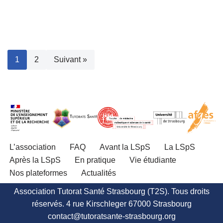
1
2
Suivant »
L’association
FAQ
Avant la LSpS
La LSpS
Après la LSpS
En pratique
Vie étudiante
Nos plateformes
Actualités
Association Tutorat Santé Strasbourg (T2S). Tous droits
réservés. 4 rue Kirschleger 67000 Strasbourg
contact@tutoratsante-strasbourg.org