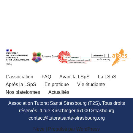
L’association
FAQ
Avant la LSpS
La LSpS
Après la LSpS
En pratique
Vie étudiante
Nos plateformes
Actualités
Association Tutorat Santé Strasbourg (T2S). Tous droits
réservés. 4 rue Kirschleger 67000 Strasbourg
contact@tutoratsante-strasbourg.org
Neve
| Propulsé par
WordPress