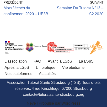
PRÉCÉDENT
SUIVANT
Mots fléchés du
Semaine Du Tutorat N°13 –
confinement 2020 – UE3B
S2 2020
L’association
FAQ
Avant la LSpS
La LSpS
Après la LSpS
En pratique
Vie étudiante
Nos plateformes
Actualités
Association Tutorat Santé Strasbourg (T2S). Tous droits
réservés. 4 rue Kirschleger 67000 Strasbourg
contact@tutoratsante-strasbourg.org
Neve
| Propulsé par
WordPress