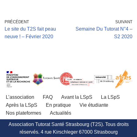
PRÉCÉDENT
SUIVANT
Le site du T2S fait peau
Semaine Du Tutorat N°4 –
neuve ! – Février 2020
S2 2020
L’association
FAQ
Avant la LSpS
La LSpS
Après la LSpS
En pratique
Vie étudiante
Nos plateformes
Actualités
Association Tutorat Santé Strasbourg (T2S). Tous droits
réservés. 4 rue Kirschleger 67000 Strasbourg