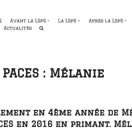
Q
Avant la LSpS
La LSpS
Après la LSpS
Actualités
PACES : Mélanie
lement en 4ème année de Mé
CES en 2016 en primant. Mé