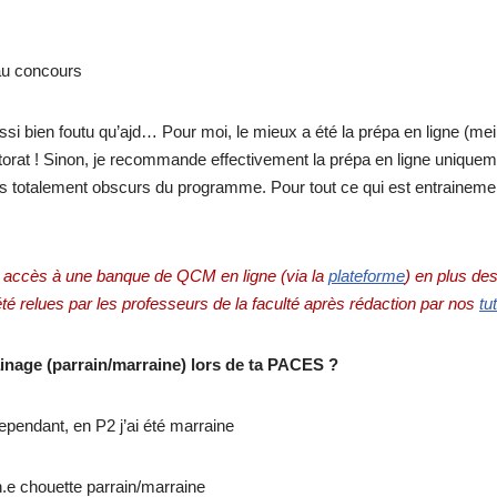
au concours
si bien foutu qu’ajd… Pour moi, le mieux a été la prépa en ligne (meille
utorat ! Sinon, je recommande effectivement la prépa en ligne uniqueme
ints totalement obscurs du programme. Pour tout ce qui est entraineme
 accès à une banque de QCM en ligne (via la
plateforme
) en plus de
é relues par les professeurs de la faculté après rédaction par nos
tu
inage (parrain/marraine) lors de ta PACES ?
ependant, en P2 j’ai été marraine
n.e chouette parrain/marraine