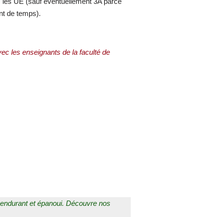
es les UE (sauf éventuellement 3A parce
nt de temps).
vec les enseignants de la faculté de
t, endurant et épanoui. Découvre nos