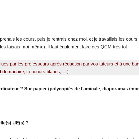
prenais les cours, puis je rentrais chez moi, et je travaillais les cou
je les faisais moi-même). Il faut également faire des QCM très tôt
elues par les professeurs après rédaction par vos tuteurs et à une b
hebdomadaire, concours blancs, …)
inateur ? Sur papier (polycopiés de l’amicale, diaporamas impri
lle(s) UE(s) ?