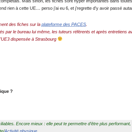
 completais. Mais sinon, les fiches sont hyper importantes dans tout
 rien à cette UE… perso j’ai eu 6, et j’regrette d’y avoir passé auta
ment des fiches sur la
plateforme des PACES
.
és par le bureau lui même, les tuteurs référents et après entretiens a
 l’UE3 dispensée à Strasbourg
sique ?
iliables. Encore mieux : elle peut te permettre d’être plus performan
te/
Activité physique