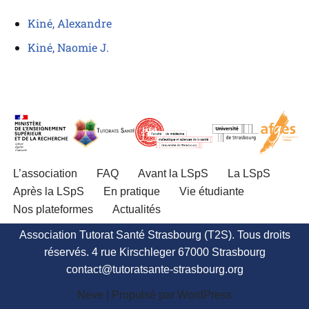
Kiné, Alexandre
Kiné, Naomie J.
L’association
FAQ
Avant la LSpS
La LSpS
Après la LSpS
En pratique
Vie étudiante
Nos plateformes
Actualités
Association Tutorat Santé Strasbourg (T2S). Tous droits
réservés. 4 rue Kirschleger 67000 Strasbourg
contact@tutoratsante-strasbourg.org
Neve
| Propulsé par
WordPress