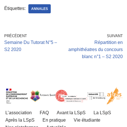
Étiquettes:
ANNALES
PRÉCÉDENT
SUIVANT
Semaine Du Tutorat N°5 –
Répartition en
S2 2020
amphithéatres du concours
blanc n°1 – S2 2020
L’association
FAQ
Avant la LSpS
La LSpS
Après la LSpS
En pratique
Vie étudiante