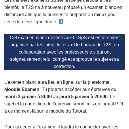
Les derniers examens du semestre se déroulant très
bientôt, le T2S t’a à nouveau préparé un examen blanc en
distanciel afin que tu puisses te préparer au mieux pour
cette dernière ligne droite.
Cet examen blanc destiné aux L1SpS est entièrement
organisé par tes tuteur.trice.s et le bureau du T2S, en
collaboration avec les professeurs.e.s qui ont
soigneusement relu, corrigé et approuvé le sujet et sa
correction.
L’examen blanc aura lieu en ligne, sur la plateforme
Moodle Examen
. Tu pourras accéder aux épreuves du
mardi 3 janvier à 8h00
au
jeudi 5 janvier à 20h00
. Le
sujet et la correction de l’épreuve seront mis en format PDF
à ce moment-là sur le moodle du Tutorat.
Pour accéder à l’examen, il faudra te connecter avec tes