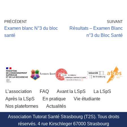
PRÉCÉDENT
SUIVANT
Examen blanc N°3 du bloc
Résultats – Examen Blanc
santé
n°3 du Bloc Santé
L’association
FAQ
Avant la LSpS
La LSpS
Après la LSpS
En pratique
Vie étudiante
Nos plateformes
Actualités
Association Tutorat Santé Strasbourg (T2S). Tous droits
réservés. 4 rue Kirschleger 67000 Strasbourg