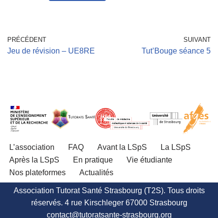
PRÉCÉDENT
SUIVANT
Jeu de révision – UE8RE
Tut’Bouge séance 5
L’association
FAQ
Avant la LSpS
La LSpS
Après la LSpS
En pratique
Vie étudiante
Nos plateformes
Actualités
Association Tutorat Santé Strasbourg (T2S). Tous droits
réservés. 4 rue Kirschleger 67000 Strasbourg
contact@tutoratsante-strasbourg.org