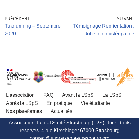
PRÉCÉDENT
SUIVANT
Tutorunning – Septembre
Témoignage Réorientation :
2020
Juliette en ostéopathie
L’association
FAQ
Avant la LSpS
La LSpS
Après la LSpS
En pratique
Vie étudiante
Nos plateformes
Actualités
Association Tutorat Santé Strasbourg (T2S). Tous droits
réservés. 4 rue Kirschleger 67000 Strasbourg
contact@tutoratsante-strasbourg.org