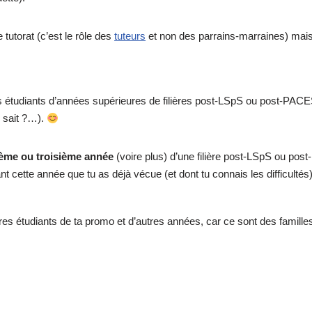
 tutorat (c’est le rôle des
tuteurs
et non des parrains-marraines) mais d
des étudiants d’années supérieures de filières post-LSpS ou post-PACE
i sait ?…).
ième ou troisième année
(voire plus) d’une filière post-LSpS ou pos
cette année que tu as déjà vécue (et dont tu connais les difficultés
tres étudiants de ta promo et d’autres années, car ce sont des famille