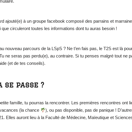
rmulaire.
s tard ajouté(e) à un groupe facebook composé des parrains et marrai
 que circuleront toutes les informations dont tu auras besoin !
au nouveau parcours de la LSpS ? Ne t’en fais pas, le T2S est là pour 
 Tu ne seras pas perdu(e), au contraire. Si tu penses malgré tout ne pa
ide (et de tes conseils).
 se passe ?
tite famille, tu pourras la rencontrer. Les premières rencontres ont l
n vacances (la chance
), ou pas disponible, pas de panique ! D’autr
. Elles auront lieu à la Faculté de Médecine, Maïeutique et Science