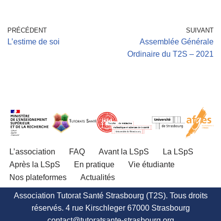
PRÉCÉDENT
SUIVANT
L’estime de soi
Assemblée Générale
Ordinaire du T2S – 2021
L’association
FAQ
Avant la LSpS
La LSpS
Après la LSpS
En pratique
Vie étudiante
Nos plateformes
Actualités
Association Tutorat Santé Strasbourg (T2S). Tous droits
réservés. 4 rue Kirschleger 67000 Strasbourg
contact@tutoratsante-strasbourg.org