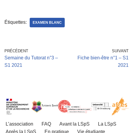
Étiquettes:
EXAMEN BLANC
PRÉCÉDENT
SUIVANT
Semaine du Tutorat n°3 –
Fiche bien-être n°1 – S1
S1 2021
2021
L’association
FAQ
Avant la LSpS
La LSpS
Après la LSpS
En pratique
Vie étudiante