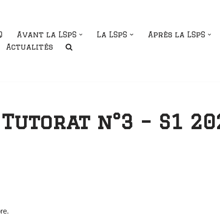
Q
Avant la LSpS
La LSpS
Après la LSpS
Actualités
Tutorat n°3 – S1 20
re.