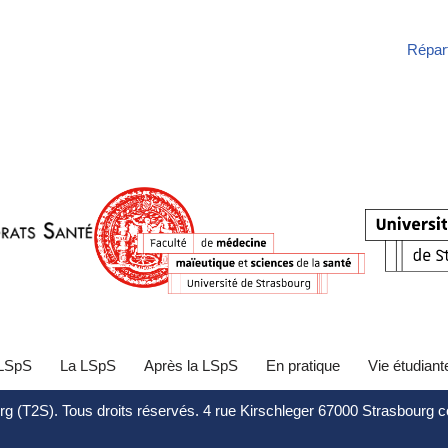
Répart
 LSpS
La LSpS
Après la LSpS
En pratique
Vie étudiant
rg (T2S). Tous droits réservés. 4 rue Kirschleger 67000 Strasbourg 