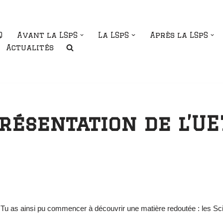
Q
Avant la LSpS
La LSpS
Après la LSpS
Actualités
résentation de l’UE
Tu as ainsi pu commencer à découvrir une matière redoutée : les Sc