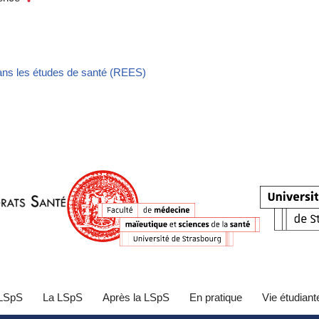
dans les études de santé (REES)
 LSpS
La LSpS
Après la LSpS
En pratique
Vie étudiant