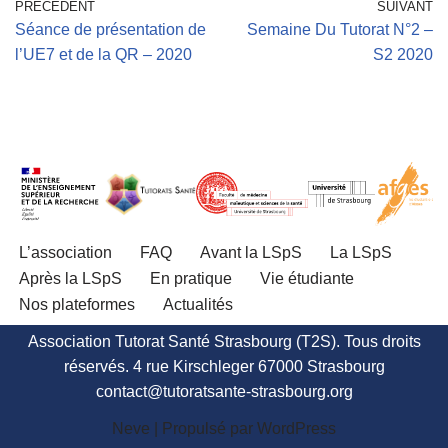
PRÉCÉDENT
SUIVANT
Séance de présentation de
Semaine Du Tutorat N°2 –
l’UE7 et de la QR – 2020
S2 2020
L’association
FAQ
Avant la LSpS
La LSpS
Après la LSpS
En pratique
Vie étudiante
Nos plateformes
Actualités
Association Tutorat Santé Strasbourg (T2S). Tous droits
réservés. 4 rue Kirschleger 67000 Strasbourg
contact@tutoratsante-strasbourg.org
Neve
| Propulsé par
WordPress