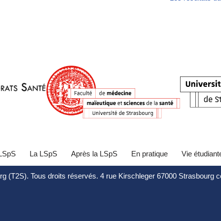
 LSpS
La LSpS
Après la LSpS
En pratique
Vie étudiant
rg (T2S). Tous droits réservés. 4 rue Kirschleger 67000 Strasbourg 