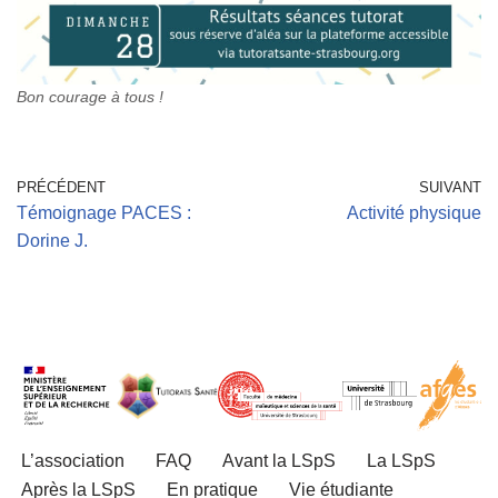
Bon courage à tous !
PRÉCÉDENT
SUIVANT
Témoignage PACES :
Activité physique
Dorine J.
L’association
FAQ
Avant la LSpS
La LSpS
Après la LSpS
En pratique
Vie étudiante