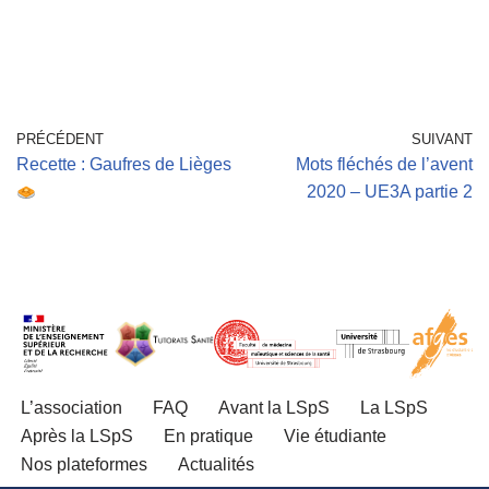
PRÉCÉDENT
SUIVANT
Recette : Gaufres de Lièges
Mots fléchés de l’avent
2020 – UE3A partie 2
L’association
FAQ
Avant la LSpS
La LSpS
Après la LSpS
En pratique
Vie étudiante
Nos plateformes
Actualités