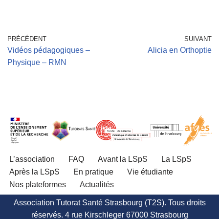
PRÉCÉDENT
SUIVANT
Vidéos pédagogiques –
Alicia en Orthoptie
Physique – RMN
L’association
FAQ
Avant la LSpS
La LSpS
Après la LSpS
En pratique
Vie étudiante
Nos plateformes
Actualités
Association Tutorat Santé Strasbourg (T2S). Tous droits
réservés. 4 rue Kirschleger 67000 Strasbourg