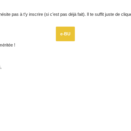
te pas à t’y inscrire (si c’est pas déjà fait). Il te suffit juste de cliqu
e-BU
éritée !
,