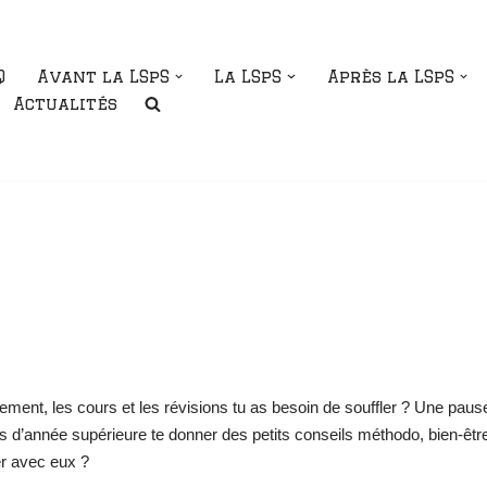
Q
Avant la LSpS
La LSpS
Après la LSpS
Actualités
ment, les cours et les révisions tu as besoin de souffler ? Une pause
s d’année supérieure te donner des petits conseils méthodo, bien-être
er avec eux ?