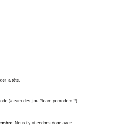
er la tête.
méthode (#team des j ou #team pomodoro ?)
vembre
. Nous t’y attendons donc avec