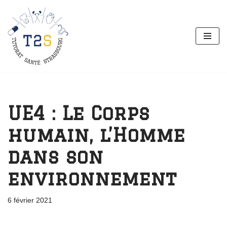
Aller
au
contenu
UE4 : Le Corps
humain, l’Homme
dans son
environnement
6 février 2021