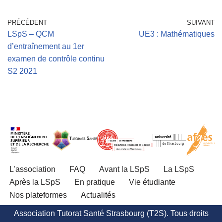
PRÉCÉDENT
SUIVANT
LSpS – QCM
UE3 : Mathématiques
d’entraînement au 1er
examen de contrôle continu
S2 2021
L’association
FAQ
Avant la LSpS
La LSpS
Après la LSpS
En pratique
Vie étudiante
Nos plateformes
Actualités
Association Tutorat Santé Strasbourg (T2S). Tous droits