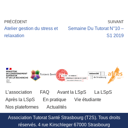
PRÉCÉDENT
SUIVANT
Atelier gestion du stress et
Semaine Du Tutorat N°10 –
relaxation
S1 2019
L’association
FAQ
Avant la LSpS
La LSpS
Après la LSpS
En pratique
Vie étudiante
Nos plateformes
Actualités
Association Tutorat Santé Strasbourg (T2S). Tous droits
réservés. 4 rue Kirschleger 67000 Strasbourg